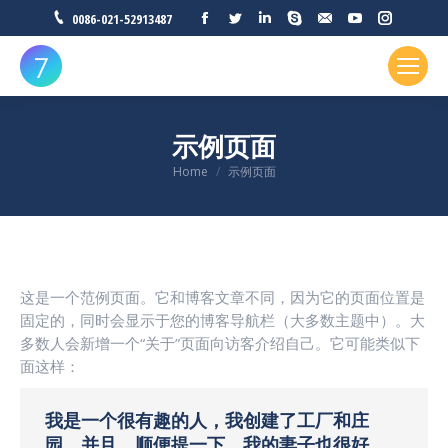
Facebook
Twitter
Linkedin
Skype
Mail
YouTube
Instagr
0086-021-52913487
示例页面
You are here:
Home
示例页面
这是一个范例页面。它和博客文章不同，因为它的页面位置是
固定的，同时会显示于您的博客导航栏（大多数主题中）。大
多数人会新增一个“关于”页面向访客介绍自己。它可能类似下
面这样：
我是一个很有趣的人，我创建了工厂和庄
园。并且，顺便提一下，我的妻子也很好。