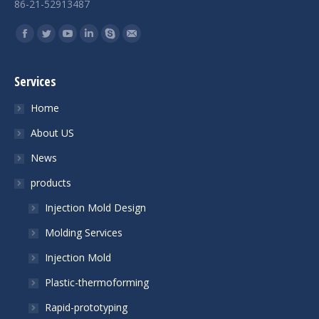
86-21-52913487
Find us on:
Facebook
Twitter
YouTube
Linkedin
Skype
Mail
Services
Home
About US
News
products
Injection Mold Design
Molding Services
Injection Mold
Plastic-thermoforming
Rapid-prototyping